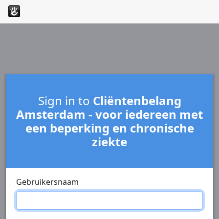
Sign in to
Cliëntenbelang
Amsterdam - voor iedereen met
een beperking en chronische
ziekte
Gebruikersnaam