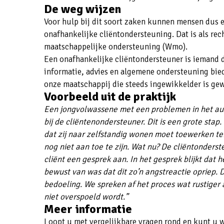
De weg wijzen
Voor hulp bij dit soort zaken kunnen mensen dus 
onafhankelijke cliëntondersteuning. Dat is als re
maatschappelijke ondersteuning (Wmo).
Een onafhankelijke cliëntondersteuner is iemand d
informatie, advies en algemene ondersteuning bied
onze maatschappij die steeds ingewikkelder is ge
Voorbeeld uit de praktijk
Een jongvolwassene met een problemen in het aut
bij de cliëntenondersteuner. Dit is een grote stap
dat zij naar zelfstandig wonen moet toewerken ter
nog niet aan toe te zijn. Wat nu? De cliëntonder
cliënt een gesprek aan. In het gesprek blijkt dat h
bewust van was dat dit zo’n angstreactie opriep. 
bedoeling. We spreken af het proces wat rustiger 
niet overspoeld wordt.”
Meer informatie
Loopt u met vergelijkbare vragen rond en kunt u 