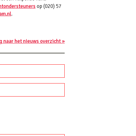
ëntondersteuners
op (020) 57
am.nl
.
g naar het nieuws overzicht »