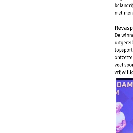
belangri
met men
Revasp
De winna
uitgerei
topsport
ontzetten
veel spo
vrijwill