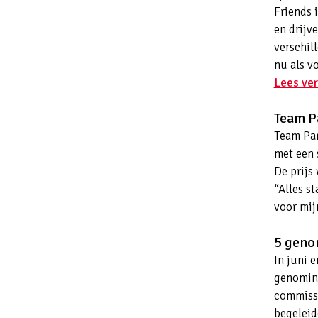
Friends 
en drijve
verschil
nu als v
Lees ver
Team P
Team Par
met een 
De prijs
“Alles st
voor mij
5 geno
In juni 
genomine
commissi
begeleid