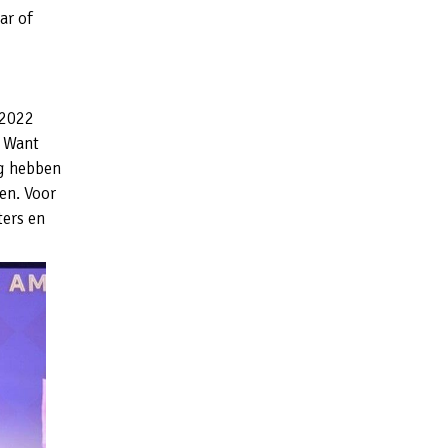
ar of
 2022
. Want
ng hebben
ven. Voor
ters en