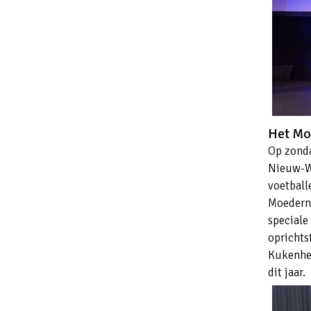
Het Mo
Op zonda
Nieuw-We
voetball
Moederne
speciale
oprichts
Kukenhe
dit jaar.