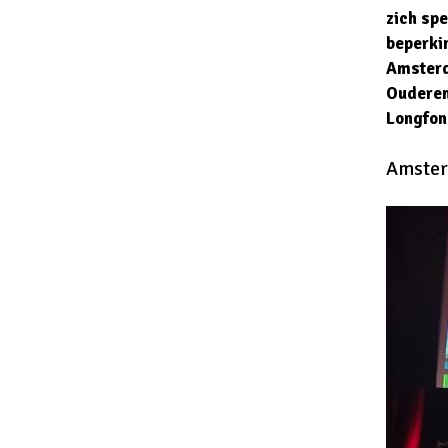
zich sp
beperki
Amsterd
Ouderen
Longfon
Amster