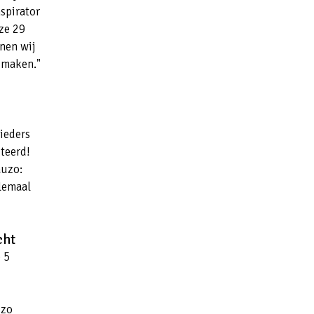
spirator
 ze 29
nen wij
e maken."
ieders
teerd!
auzo:
llemaal
cht
 5
 zo