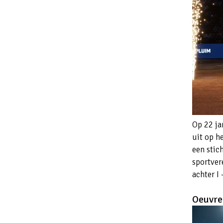
Op 22 ja
uit op h
een stic
sportver
achter I 
Oeuvre