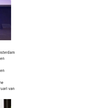
msterdam
nen
een
ne
ruari van