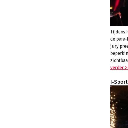
Tijdens 
de para-
jury pre
beperkin
zichtbaa
verder >
I-Spor