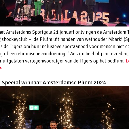
het Amsterdams Sportgala 21 januari ontvingen de Amsterdam T
ijshockeyclub – de Pluim uit handen van wethouder Mbarki (Sp
es de Tigers om hun inclusieve sportaanbod voor mensen met e
g of een chronische aandoening. "We zijn heel blij en tevreden,
r uitgelaten vertegenwoordiger van de Tigers op het podium.
L
>
t-Special winnaar Amsterdamse Pluim 2024