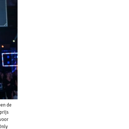
een de
prijs
 voor
Only