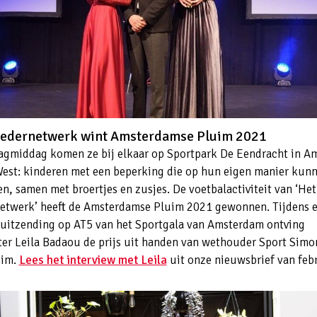
edernetwerk wint Amsterdamse Pluim 2021
gmiddag komen ze bij elkaar op Sportpark De Eendracht in A
st: kinderen met een beperking die op hun eigen manier kun
en, samen met broertjes en zusjes. De voetbalactiviteit van ‘Het
twerk’ heeft de Amsterdamse Pluim 2021 gewonnen. Tijdens 
 uitzending op AT5 van het Sportgala van Amsterdam ontving
ter Leila Badaou de prijs uit handen van wethouder Sport Simo
im.
Lees het interview met Leila
uit onze nieuwsbrief van feb