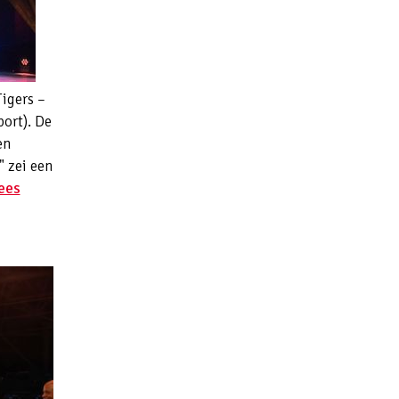
igers –
ort). De
en
" zei een
ees