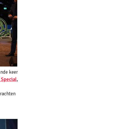
ende keer
t Special
,
krachten