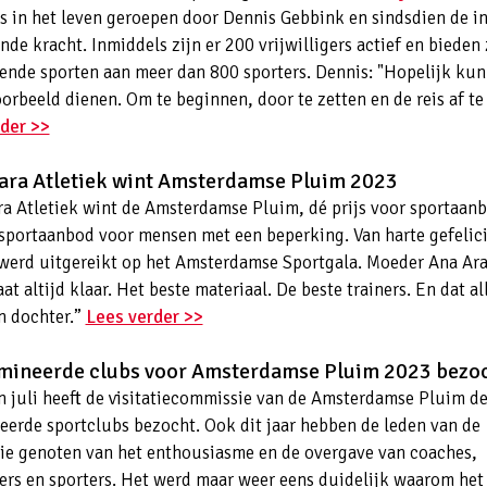
is in het leven geroepen door Dennis Gebbink en sindsdien de in
nde kracht. Inmiddels zijn er 200 vrijwilligers actief en bieden
lende sporten aan meer dan 800 sporters. Dennis: "Hopelijk kun
oorbeeld dienen. Om te beginnen, door te zetten en de reis af t
der >>
ara Atletiek wint Amsterdamse Pluim 2023
a Atletiek wint de Amsterdamse Pluim, dé prijs voor sportaanb
sportaanbod voor mensen met een beperking. Van harte gefelici
 werd uitgereikt op het Amsterdamse Sportgala. Moeder Ana Ar
aat altijd klaar. Het beste materiaal. De beste trainers. En dat a
n dochter.”
Lees verder >>
mineerde clubs voor Amsterdamse Pluim 2023 bezo
en juli heeft de visitatiecommissie van de Amsterdamse Pluim de
erde sportclubs bezocht. Ook dit jaar hebben de leden van de
e genoten van het enthousiasme en de overgave van coaches,
ers en sporters. Het werd maar weer eens duidelijk waarom het