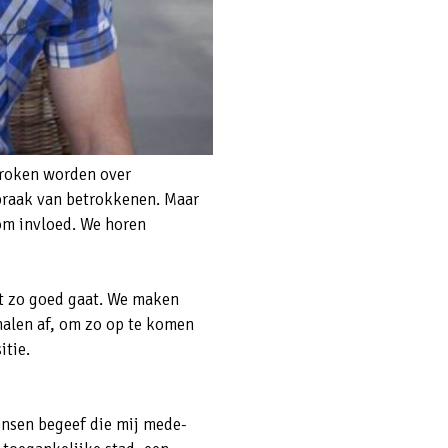
proken worden over
raak van betrokkenen. Maar
 om invloed. We horen
et zo goed gaat. We maken
nalen af, om zo op te komen
sitie.
ensen begeef die mij mede-