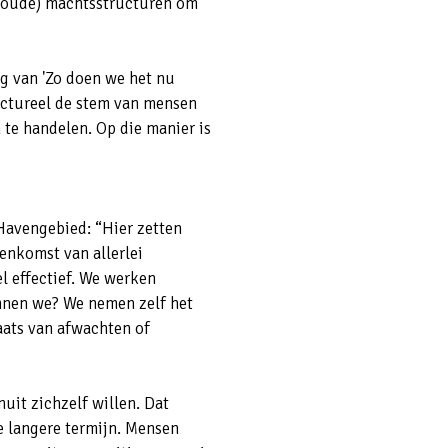
 (oude) machtsstructuren om
g van 'Zo doen we het nu
uctureel de stem van mensen
 te handelen. Op die manier is
 Havengebied: “Hier zetten
enkomst van allerlei
el effectief. We werken
nnen we? We nemen zelf het
aats van afwachten of
uit zichzelf willen. Dat
e langere termijn. Mensen