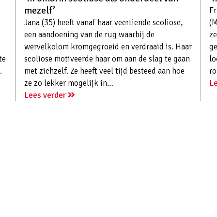
mezelf’
Fr
Jana (35) heeft vanaf haar veertiende scoliose,
(M
een aandoening van de rug waarbij de
ze
wervelkolom kromgegroeid en verdraaid is. Haar
ge
te
scoliose motiveerde haar om aan de slag te gaan
lo
.
met zichzelf. Ze heeft veel tijd besteed aan hoe
ro
ze zo lekker mogelijk in…
L
Lees verder