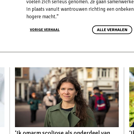
voelen zich serieus genomen. Ze gaan samenwerken
in plaats vanuit wantrouwen richting een onbeke
hogere macht.”
ALLE VERHALEN
VORIGE VERHAAL
‘Ik omarm scoliose als onderdeel van
‘