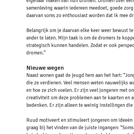
eigenaar maken van hun dromen. Dromen over een 
samenleving waarin iedereen meedoet, goede zorg 
daarvan soms zo enthousiast worden dat ik mee d
Belangrijk om je daarvan elke keer weer bewust te 
ander te laten. Mijn taak is om de dromers te kop
strategisch kunnen handelen. Zodat er ook perspec
dromen.”
Nieuwe wegen
Naast wonen gaat de jeugd hem aan het hart: “Jong
die ze verdienen. Veel mensen weten nauwelijks wa
en hoe ze zich voelen. Er zijn veel jongeren met o
creativiteit om deze problemen aan te kaarten en 
bedenken. Er zijn alleen te weinig instellingen di
Ruud motiveert en stimuleert jongeren om ideeën d
graag bij het vinden van de juiste ingangen: “Soms 